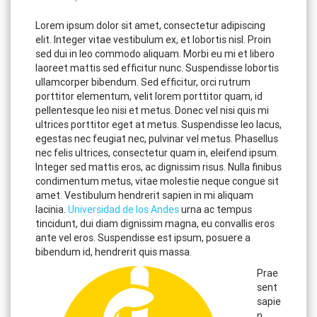
Lorem ipsum dolor sit amet, consectetur adipiscing
elit. Integer vitae vestibulum ex, et lobortis nisl. Proin
sed dui in leo commodo aliquam. Morbi eu mi et libero
laoreet mattis sed efficitur nunc. Suspendisse lobortis
ullamcorper bibendum. Sed efficitur, orci rutrum
porttitor elementum, velit lorem porttitor quam, id
pellentesque leo nisi et metus. Donec vel nisi quis mi
ultrices porttitor eget at metus. Suspendisse leo lacus,
egestas nec feugiat nec, pulvinar vel metus. Phasellus
nec felis ultrices, consectetur quam in, eleifend ipsum.
Integer sed mattis eros, ac dignissim risus. Nulla finibus
condimentum metus, vitae molestie neque congue sit
amet. Vestibulum hendrerit sapien in mi aliquam
lacinia.
Universidad de los Andes
urna ac tempus
tincidunt, dui diam dignissim magna, eu convallis eros
ante vel eros. Suspendisse est ipsum, posuere a
bibendum id, hendrerit quis massa.
Prae
sent
sapie
n