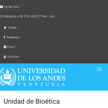
Skip
correo ULA
to
content
Contáctenos (+58 274 2403127 Me – Ve)
Twitter
Facebook
Flickr
Youtube
Toggl
navig
Unidad de Bioética