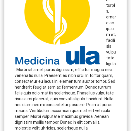
turpi
s,
ornar
e ac
ipsu
m et,
facili
sis
vulpu
tate
ligula
. Morbi sit amet purus dignissim, efficitur magna nec,
venenatis nulla. Praesent eu nibh orci. In tortor quam,
consectetur eu lacus in, elementum auctor tortor. Sed
hendrerit feugiat sem ac fermentum. Donec rutrum
felis quis odio mattis scelerisque. Phasellus vulputate
risus a mi placerat, quis convallis ligula tincidunt. Nulla
nec diam nec mi consectetur posuere. Proin ut purus
mauris. Vestibulum accumsan quam at elit vehicula
semper. Morbi vulputate maximus gravida. Aenean
dignissim mollis tempor. Donec in elit convallis,
molestie velit ultricies, scelerisque nulla.