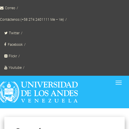
Skip
Correo
to
content
Contáctenos (+58 274 2401111 Me – Ve)
Twitter
Facebook
Flickr
Youtube
Toggl
navig