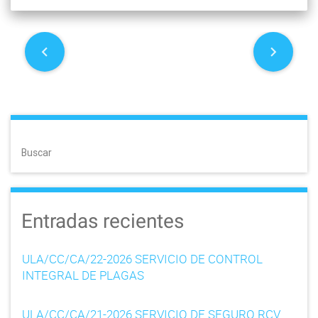
P
o
s
t
Buscar
n
a
Entradas recientes
v
i
ULA/CC/CA/22-2026 SERVICIO DE CONTROL
g
INTEGRAL DE PLAGAS
a
ULA/CC/CA/21-2026 SERVICIO DE SEGURO RCV