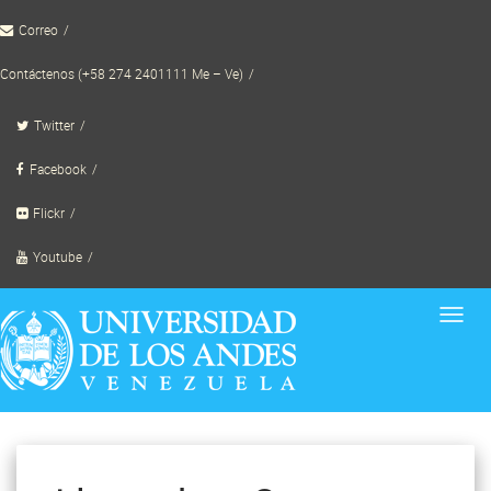
Skip
Correo
to
content
Contáctenos (+58 274 2401111 Me – Ve)
Twitter
Facebook
Flickr
Youtube
Toggl
navig