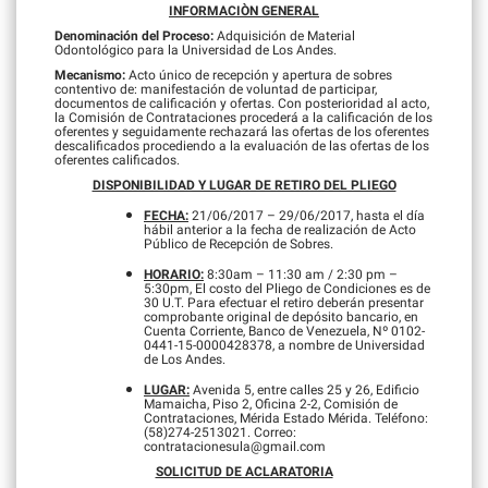
INFORMACIÒN GENERAL
Denominación del Proceso:
Adquisición de Material
Odontológico para la Universidad de Los Andes.
Mecanismo:
Acto único de recepción y apertura de sobres
contentivo de: manifestación de voluntad de participar,
documentos de calificación y ofertas. Con posterioridad al acto,
la Comisión de Contrataciones procederá a la calificación de los
oferentes y seguidamente rechazará las ofertas de los oferentes
descalificados procediendo a la evaluación de las ofertas de los
oferentes calificados.
DISPONIBILIDAD Y LUGAR DE RETIRO DEL PLIEGO
FECHA:
21/06/2017 – 29/06/2017, hasta el día
hábil anterior a la fecha de realización de Acto
Público de Recepción de Sobres.
HORARIO:
8:30am – 11:30 am / 2:30 pm –
5:30pm, El costo del Pliego de Condiciones es de
30 U.T. Para efectuar el retiro deberán presentar
comprobante original de depósito bancario, en
Cuenta Corriente, Banco de Venezuela, Nº 0102-
0441-15-0000428378, a nombre de Universidad
de Los Andes.
LUGAR:
Avenida 5, entre calles 25 y 26, Edificio
Mamaicha, Piso 2, Oficina 2-2, Comisión de
Contrataciones, Mérida Estado Mérida. Teléfono:
(58)274-2513021. Correo:
contratacionesula@gmail.com
SOLICITUD DE ACLARATORIA