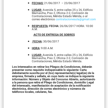
FECHAS:
21/06/2017 – 23/06/2017
LUGAR:
Avenida 5, entre calles 25 y 26, Edificio
Mamaicha, Piso 2, Oficina 2-2, Comisión de
Contrataciones, Mérida Estado Mérida, o al
correo electrónico
contratacionesula@gmail.com
RESPUESTA
: FECHA:
26/06/2017 HORA: 10:00
A.M.
ACTO DE ENTREGA DE SOBRES
FECHA
:
30/06/2017
HORA
:
9:00 A.M.
LUGAR:
Avenida 5, entre calles 25 y 26, Edificio
Mamaicha, Piso 2, Oficina 2-2, Comisión de
Contrataciones, Mérida Estado Mérida.
Los interesados en retirar los Pliegos de Condiciones, deberán
presentar como requisito indispensable lo siguiente: Carta
debidamente suscrita por el (los) representante(s) legal(es) de la
empresa, firmada y sellada, en cuyo texto se indique la siguiente
información: Número y Objeto del Concurso Abierto, autorizando
a la persona que retira el Pliego de Condiciones, domicilio Legal
del interesado, manifestación de aceptación de la notificación
electrónica, dirección de correo electrónico y números de
teléfonos locales, celulares, fax.