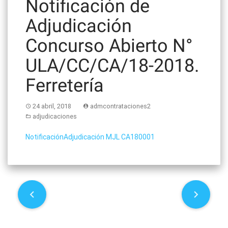
Notificación de
Adjudicación
Concurso Abierto N°
ULA/CC/CA/18-2018.
Ferretería
24 abril, 2018
admcontrataciones2
adjudicaciones
NotificaciónAdjudicación MJL CA180001
P
o