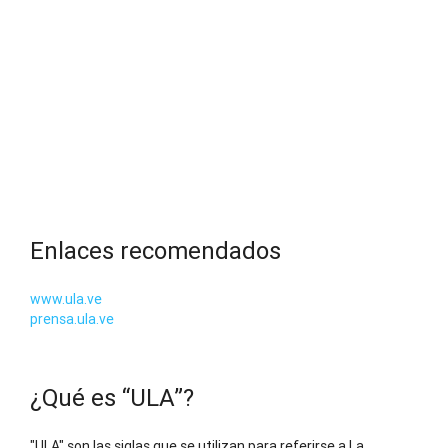
Enlaces recomendados
www.ula.ve
prensa.ula.ve
¿Qué es “ULA”?
"ULA" son las siglas que se utilizan para referirse a La