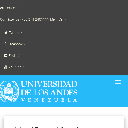
Skip
Correo
to
content
Contáctenos (+58 274 2401111 Me – Ve)
Twitter
Facebook
Flickr
Youtube
Toggl
navig