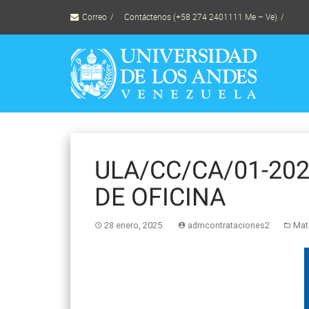
Skip
Correo
Contáctenos (+58 274 2401111 Me – Ve)
to
content
ULA/CC/CA/01-202
DE OFICINA
28 enero, 2025
admcontrataciones2
Mate