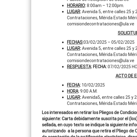
HORARIO
:
8:00am – 12:00pm.
LUGAR
:
Avenida 5, entre calles 25 y 
Contrataciones, Mérida Estado Méri
comisiondecontrataciones@ula.ve
SOLICITU
FECHAS
:
03/02/2025 – 05/02/2025
LUGAR
:
Avenida 5, entre calles 25 y 
Contrataciones, Mérida Estado Mérid
comisiondecontrataciones@ula.ve
RESPUESTA
: FECHA:
07/02/2025 HO
ACTO DE 
FECHA
:
10/02/2025
HORA
:
9:00 A.M.
LUGAR
:
Avenida5, entre calles 25 y 2
Contrataciones, Mérida Estado Méri
Los interesados en retirar los Pliegos de Condici
siguiente: Carta debidamente suscrita por el (los
sellada, en cuyo texto se indique la siguiente in
autorizando a la persona que retira el Pliego de 