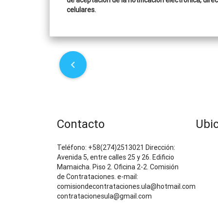
de aceptación de la notificación electrónica, dir
celulares.
P
o
s
t
Contacto
Ubi
n
Teléfono: +58(274)2513021 Dirección:
Avenida 5, entre calles 25 y 26. Edificio
a
Mamaicha. Piso 2. Oficina 2-2. Comisión
de Contrataciones. e-mail:
v
comisiondecontrataciones.ula@hotmail.com
contratacionesula@gmail.com
i