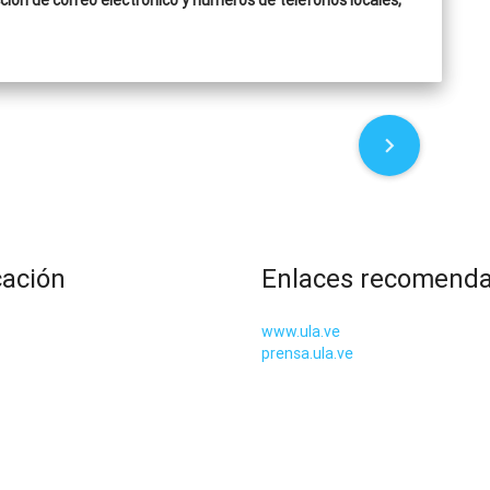
ección de correo electrónico y números de teléfonos locales,
cación
Enlaces recomend
www.ula.ve
prensa.ula.ve