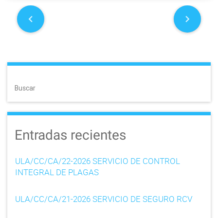
P
o
s
t
Buscar
n
a
Entradas recientes
v
i
ULA/CC/CA/22-2026 SERVICIO DE CONTROL
g
INTEGRAL DE PLAGAS
a
ULA/CC/CA/21-2026 SERVICIO DE SEGURO RCV
t