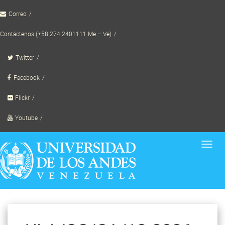
Skip
Correo
to
content
Contáctenos (+58 274 2401111 Me – Ve)
Twitter
Facebook
Flickr
Youtube
Toggl
navig