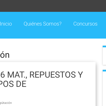
Inicio
Quiénes Somos?
Concursos
ión
6 MAT., REPUESTOS Y
POS DE
pùtación