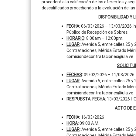
procederá a la calificación de los oferentes y s
descalificados procediendo a la evaluación de las 
DISPONIBILIDAD Y 
FECHA
:
06/03/2026 – 13/03/2026, has
Público de Recepción de Sobres.
HORARIO
:
8:00am – 12:00pm.
LUGAR
:
Avenida 5, entre calles 25 y 
Contrataciones, Mérida Estado Méri
comisiondecontrataciones@ula.ve
SOLICITU
FECHAS
:
09/02/2026 – 11/03/2026
LUGAR
:
Avenida 5, entre calles 25 y 
Contrataciones, Mérida Estado Mérid
comisiondecontrataciones@ula.ve
RESPUESTA
: FECHA:
13/03/2026 HO
ACTO DE 
FECHA
:
16/03/2026
HORA
:
09:00 A.M.
LUGAR
:
Avenida 5, entre calles 25 y 
Contrataciones, Mérida Estado Méri