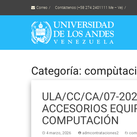
Skip
Correo
Contáctenos (+58 274 2401111 Me – Ve)
to
content
Categoría: compùtac
ULA/CC/CA/07-202
ACCESORIOS EQUI
COMPUTACIÓN
4 marzo, 2026
admcontrataciones2
com