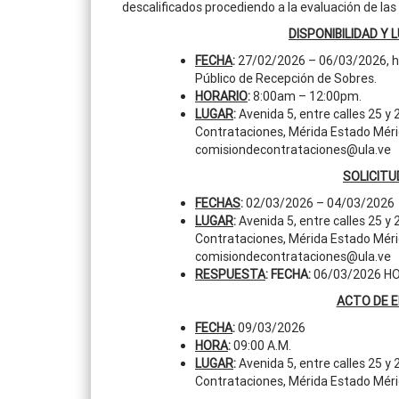
descalificados procediendo a la evaluación de las 
DISPONIBILIDAD Y 
FECHA
:
27/02/2026 – 06/03/2026, has
Público de Recepción de Sobres.
HORARIO
:
8:00am – 12:00pm.
LUGAR
:
Avenida 5, entre calles 25 y 
Contrataciones, Mérida Estado Méri
comisiondecontrataciones@ula.ve
SOLICITU
FECHAS
:
02/03/2026 – 04/03/2026
LUGAR
:
Avenida 5, entre calles 25 y 
Contrataciones, Mérida Estado Mérid
comisiondecontrataciones@ula.ve
RESPUESTA
: FECHA:
06/03/2026 HO
ACTO DE 
FECHA
:
09/03/2026
HORA
:
09:00 A.M.
LUGAR
:
Avenida 5, entre calles 25 y 
Contrataciones, Mérida Estado Méri