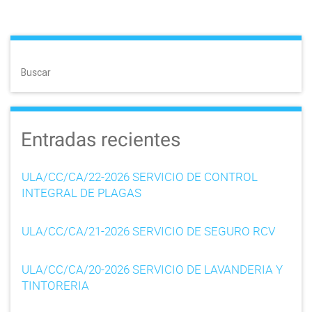
o
s
t
Buscar
s
n
Entradas recientes
a
v
ULA/CC/CA/22-2026 SERVICIO DE CONTROL
i
INTEGRAL DE PLAGAS
g
ULA/CC/CA/21-2026 SERVICIO DE SEGURO RCV
a
ULA/CC/CA/20-2026 SERVICIO DE LAVANDERIA Y
t
TINTORERIA
i