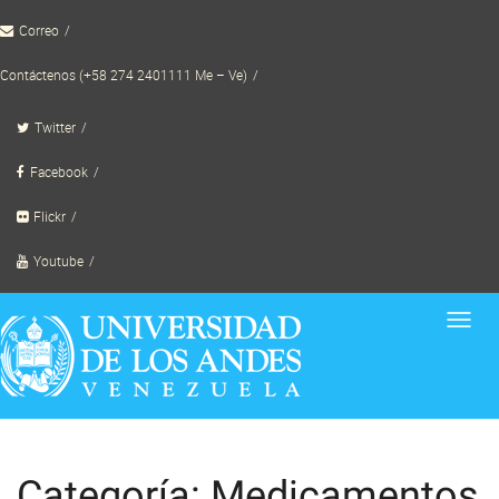
Skip
Correo
to
content
Contáctenos (+58 274 2401111 Me – Ve)
Twitter
Facebook
Flickr
Youtube
Toggl
navig
Categoría: Medicamentos