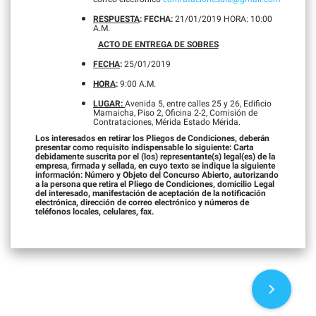
RESPUESTA
: FECHA:
21/01/2019 HORA: 10:00
A.M.
ACTO DE ENTREGA DE SOBRES
FECHA
:
25/01/2019
HORA
:
9:00 A.M.
LUGAR:
Avenida 5, entre calles 25 y 26, Edificio
Mamaicha, Piso 2, Oficina 2-2, Comisión de
Contrataciones, Mérida Estado Mérida.
Los interesados en retirar los Pliegos de Condiciones, deberán
presentar como requisito indispensable lo siguiente: Carta
debidamente suscrita por el (los) representante(s) legal(es) de la
empresa, firmada y sellada, en cuyo texto se indique la siguiente
información: Número y Objeto del Concurso Abierto, autorizando
a la persona que retira el Pliego de Condiciones, domicilio Legal
del interesado, manifestación de aceptación de la notificación
electrónica, dirección de correo electrónico y números de
teléfonos locales, celulares, fax.
P