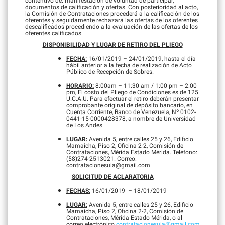
contentivo de: manifestación de voluntad de participar,
documentos de calificación y ofertas. Con posterioridad al acto,
la Comisión de Contrataciones procederá a la calificación de los
oferentes y seguidamente rechazará las ofertas de los oferentes
descalificados procediendo a la evaluación de las ofertas de los
oferentes calificados
DISPONIBILIDAD Y LUGAR DE RETIRO DEL PLIEGO
FECHA:
16/01/2019 – 24/01/2019, hasta el día
hábil anterior a la fecha de realización de Acto
Público de Recepción de Sobres.
HORARIO:
8:00am – 11:30 am / 1:00 pm – 2:00
pm, El costo del Pliego de Condiciones es de 125
U.C.A.U. Para efectuar el retiro deberán presentar
comprobante original de depósito bancario, en
Cuenta Corriente, Banco de Venezuela, Nº 0102-
0441-15-0000428378, a nombre de Universidad
de Los Andes.
LUGAR:
Avenida 5, entre calles 25 y 26, Edificio
Mamaicha, Piso 2, Oficina 2-2, Comisión de
Contrataciones, Mérida Estado Mérida. Teléfono:
(58)274-2513021. Correo:
contratacionesula@gmail.com
SOLICITUD DE ACLARATORIA
FECHAS:
16/01/2019 – 18/01/2019
LUGAR:
Avenida 5, entre calles 25 y 26, Edificio
Mamaicha, Piso 2, Oficina 2-2, Comisión de
Contrataciones, Mérida Estado Mérida, o al
correo electrónico
contratacionesula@gmail.com