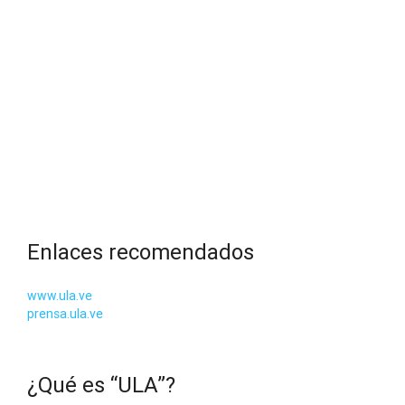
Enlaces recomendados
www.ula.ve
prensa.ula.ve
¿Qué es “ULA”?