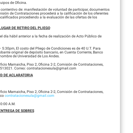
uipos de Oficina.
 contentivo de: manifestación de voluntad de participar, documentos
omisión de Contrataciones procederá a la calificación de los oferentes
calificados procediendo a la evaluación de las ofertas de los
LUGAR DE RETIRO DEL PLIEGO
día hábil anterior a la fecha de realización de Acto Público de
5:30pm, El costo del Pliego de Condiciones es de 40 U.T. Para
obante original de depósito bancario, en Cuenta Corriente, Banco
nombre de Universidad de Los Andes.
dificio Mamaicha, Piso 2, Oficina 2-2, Comisión de Contrataciones,
-2513021. Correo: contratacionesula@gmail.com
UD DE ACLARATORIA
dificio Mamaicha, Piso 2, Oficina 2-2, Comisión de Contrataciones,
ico
contratacionesula@gmail.com
0:00 A.M.
ENTREGA DE SOBRES