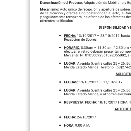
Denominación del Proceso:
Adquisición de Mobiliario y Eq
Mecanismo:
Acto único de recepción y apertura de sobres
de calificación y ofertas. Con posterioridad al acto, la C
y seguidamente rechazará las ofertas de los oferentes des
oferentes calificados
DISPONIBILIDAD Y 
FECHA:
13/10/2017 – 23/10/2017, hasta el 
Recepción de Sobres.
HORARIO:
8:30am – 11:30 am / 2:30 pm – 
efectuar el retiro deberán presentar compr
Mercantil, Nº 01050092361092055002, a 
LUGAR:
Avenida 5, entre calles 25 y 26, E
Mérida Estado Mérida. Teléfono: (58)274
SOLICIT
FECHAS:
13/10/2017 – 17/10/2017
LUGAR:
Avenida 5, entre calles 25 y 26, E
Mérida Estado Mérida, o al correo electrón
RESPUESTA
: FECHA:
18/10/2017 HORA: 1
ACTO DE 
FECHA
:
24/10/2017
HORA
:
9:00 A.M.