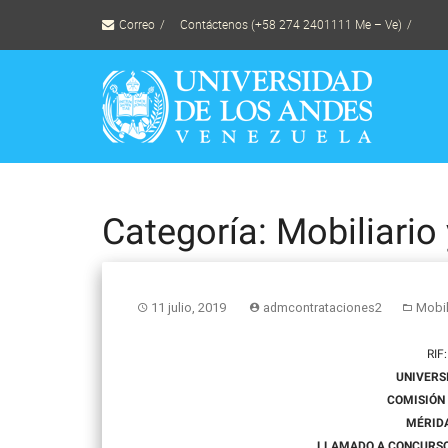
Skip
Correo
Contáctenos (+58 274 2401111 Me – Ve)
to
content
Categoría: Mobiliario
11 julio, 2019
admcontrataciones2
Mobil
RIF
UNIVERS
COMISIÓN
MÉRID
LLAMADO A CONCURSO 