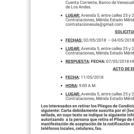
Cuenta Corriente, Banco de Venezue
de Los Andes.
LUGAR:
Avenida 5, entre calles 25 y 
Contrataciones, Mérida Estado Mérid
contratacionesula@gmail.com
SOLICITU
FECHAS:
02/05/2018 – 04/05/201
LUGAR:
Avenida 5, entre calles 25 y 
Contrataciones, Mérida Estado Mérida
RESPUESTA
: FECHA:
07/05/2018 HO
ACTO DE 
FECHA
:
11/05/2018
HORA
:
9:00 A.M.
LUGAR:
Avenida 5, entre calles 25 y 
Contrataciones, Mérida Estado Mérid
Los interesados en retirar los Pliegos de Condic
siguiente: Carta debidamente suscrita por el (los
sellada, en cuyo texto se indique la siguiente i
autorizando a la persona que retira el Pliego de 
manifestación de aceptación de la notificación e
teléfonos locales, celulares, fax.