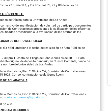
ículo 77 numeral 1, y los artículos 78, 79 y 80 de la Ley de
MACIÒN GENERAL
quipos de Oficina para la Universidad de Los Andes
 contentivo de: manifestación de voluntad de participar, documentos
omisión de Contrataciones procederá a la calificación de los oferentes
calificados procediendo a la evaluación de las ofertas de los
LUGAR DE RETIRO DEL PLIEGO
día hábil anterior a la fecha de realización de Acto Público de
:30 pm, El costo del Pliego de Condiciones es de 60 U.T. Para
obante original de depósito bancario, en Cuenta Corriente, Banco de
a nombre de Universidad de Los Andes.
dificio Mamaicha, Piso 2, Oficina 2-2, Comisión de Contrataciones,
-2513021. Correo: contratacionesula@gmail.com
UD DE ACLARATORIA
dificio Mamaicha, Piso 2, Oficina 2-2, Comisión de Contrataciones,
ico
contratacionesula@gmail.com
0:00 A.M.
ENTREGA DE SOBRES