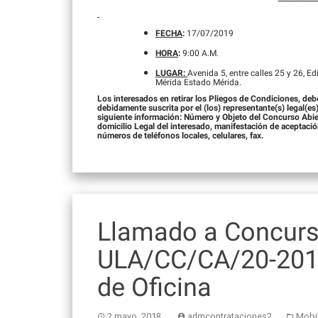
FECHA
:
17/07/2019
HORA
:
9:00 A.M.
LUGAR:
Avenida 5, entre calles 25 y 26, E
Mérida Estado Mérida.
Los interesados en retirar los Pliegos de Condiciones, deb
debidamente suscrita por el (los) representante(s) legal(es)
siguiente información: Número y Objeto del Concurso Abier
domicilio Legal del interesado, manifestación de aceptación
números de teléfonos locales, celulares, fax.
Llamado a Concurs
ULA/CC/CA/20-2018.
de Oficina
2 mayo, 2018
admcontrataciones2
Mobil