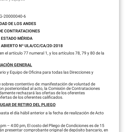
 G-20000040-6
DAD DE LOS ANDES
DE CONTRATACIONES
 ESTADO MÉRIDA
ABIERTO Nº ULA/CC/CA/20-2018
 el artículo 77 numeral 1, y los artículos 78, 79 y 80 de la
ACIÒN GENERAL
ario y Equipo de Oficina para todas las Direcciones y
e sobres contentivo de: manifestación de voluntad de
Con posterioridad al acto, la Comisión de Contrataciones
uidamente rechazará las ofertas de los oferentes
fertas de los oferentes calificados.
LUGAR DE RETIRO DEL PLIEGO
a el día hábil anterior a la fecha de realización de Acto
pm – 4:00 pm, El costo del Pliego de Condiciones es de 15
erán presentar comprobante original de depósito bancario, en