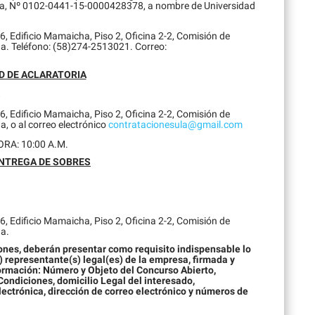
la, Nº 0102-0441-15-0000428378, a nombre de Universidad
26, Edificio Mamaicha, Piso 2, Oficina 2-2, Comisión de
a. Teléfono: (58)274-2513021. Correo:
D DE ACLARATORIA
8
26, Edificio Mamaicha, Piso 2, Oficina 2-2, Comisión de
, o al correo electrónico
contratacionesula@gmail.com
RA: 10:00 A.M.
ENTREGA DE SOBRES
26, Edificio Mamaicha, Piso 2, Oficina 2-2, Comisión de
a.
iones, deberán presentar como requisito indispensable lo
) representante(s) legal(es) de la empresa, firmada y
nformación: Número y Objeto del Concurso Abierto,
Condiciones, domicilio Legal del interesado,
lectrónica, dirección de correo electrónico y números de