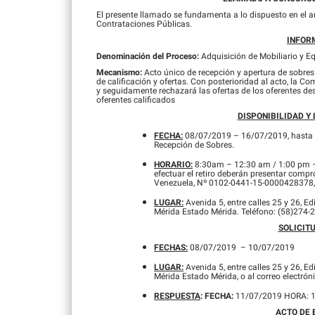
El presente llamado se fundamenta a lo dispuesto en el art
Contrataciones Públicas.
INFOR
Denominación del Proceso:
Adquisición de Mobiliario y E
Mecanismo:
Acto único de recepción y apertura de sobres
de calificación y ofertas. Con posterioridad al acto, la C
y seguidamente rechazará las ofertas de los oferentes des
oferentes calificados
DISPONIBILIDAD Y 
FECHA:
08/07/2019 – 16/07/2019, hasta el 
Recepción de Sobres.
HORARIO:
8:30am – 12:30 am / 1:00 pm – 2
efectuar el retiro deberán presentar compr
Venezuela, Nº 0102-0441-15-0000428378, 
LUGAR:
Avenida 5, entre calles 25 y 26, E
Mérida Estado Mérida. Teléfono: (58)274
SOLICIT
FECHAS:
08/07/2019 – 10/07/2019
LUGAR:
Avenida 5, entre calles 25 y 26, E
Mérida Estado Mérida, o al correo electrón
RESPUESTA
: FECHA:
11/07/2019 HORA: 1
ACTO DE 