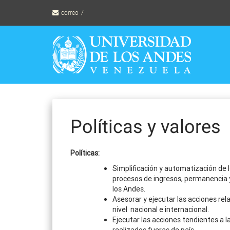
Skip
correo
to
content
Políticas y valores
Políticas:
Simplificación y automatización de 
procesos de ingresos, permanencia y 
los Andes.
Asesorar y ejecutar las acciones rel
nivel nacional e internacional.
Ejecutar las acciones tendientes a l