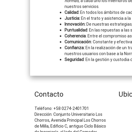
normas,
a cada uno los miembros de
nuestros servicios.
Calidad:
En todos los ámbitos de cad
Justicia:
En el trato y asistencia a la
Innovación:
De nuestras estrategias
Puntualidad
: En las repuestas a las
Coherencia
: Entre el compromiso asu
Comunicación
: Constante y efectiv
Confianza:
En la realización de un tr
nuestros usuarios con base a la Nor
Seguridad
: En la gestión y custodia
Contacto
Ubi
Teléfono: +58 0274-2401701
Dirección: Conjunto Universitario Los
Chorros, Avenida Principal Los Chorros
de Milla, Edificio C, antiguo Ciclo Básico