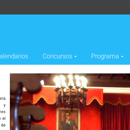
alendarios
Concursos
Programa
una
o y
res
 el
 de