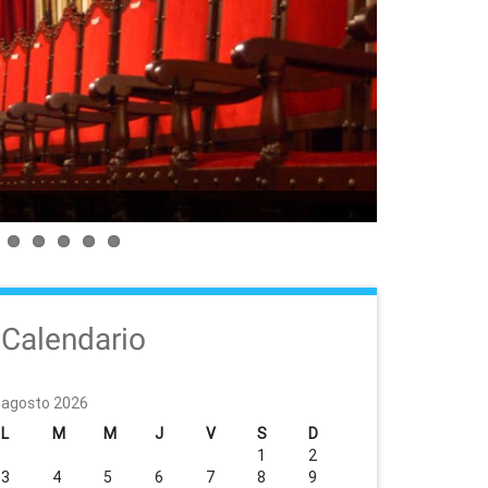
Calendario
agosto 2026
L
M
M
J
V
S
D
1
2
3
4
5
6
7
8
9