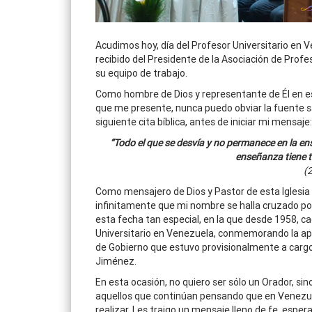
Acudimos hoy, día del Profesor Universitario en
recibido del Presidente de la Asociación de Profeso
su equipo de trabajo.
Como hombre de Dios y representante de Él en es
que me presente, nunca puedo obviar la fuente sab
siguiente cita bíblica, antes de iniciar mi mensaje:
“Todo el que se desvía y no permanece en la ens
enseñanza tiene t
(2
Como mensajero de Dios y Pastor de esta Iglesia l
infinitamente que mi nombre se halla cruzado p
esta fecha tan especial, en la que desde 1958, ca
Universitario en Venezuela, conmemorando la apr
de Gobierno que estuvo provisionalmente a carg
Jiménez.
En esta ocasión, no quiero ser sólo un Orador, si
aquellos que continúan pensando que en Venezu
realizar. Les traigo un mensaje lleno de fe, espe