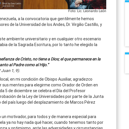
Foto: Lic. Leonardo León
 Venezuela, a la convocatoria que gentilmente hemos
res de la Universidad de los Andes, Dr. Virgilio Castillo, y
te ambiente universitario y en cualquier otro escenario
ia de la Sagrada Escritura, por lo tanto he elegido la
eñanza de Cristo, no tiene a Dios; el que permanece en la
anto al Padre como al Hijo.”
 Juan 1, 9).
ocal, en mi condición de Obispo Auxiliar, agradezco
or sus mentes para elegirme como Orador de Orden en
da 5 de diciembre se celebra el Día del Profesor
obación de la Ley de Universidades por parte de la Junta
o del país luego del desplazamiento de Marcos Pérez
no un motivador, para todos y de manera especial para
ela ya no hay nada qué hacer, cuando tenemos tanto por
ranza y optimismo, ante las adversidades y circunstancias