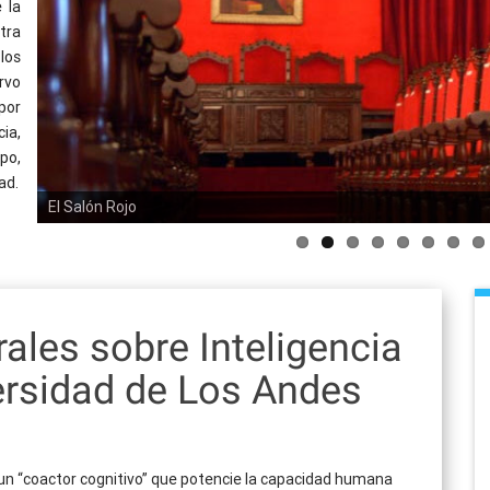
 la
tra
los
rvo
 por
ia,
po,
ad.
El Salón Rojo
Detalle del techo del Salon Rojo, al fondo la Torre
ales sobre Inteligencia
iversidad de Los Andes
 un “coactor cognitivo” que potencie la capacidad humana