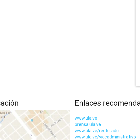
cación
Enlaces recomend
www.ula.ve
prensa.ula.ve
www.ula.ve/rectorado
www.ula.ve/viceadministrativo