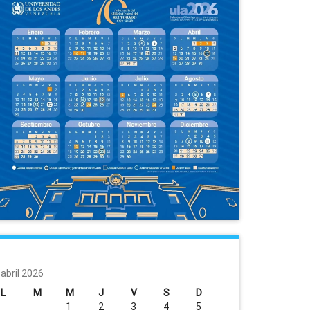
abril 2026
L
M
M
J
V
S
D
1
2
3
4
5