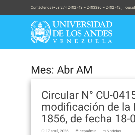
Skip
Contáctenos (+58 274 2402743 – 2403380 – 2402742 ) | cep.u
to
content
Mes: Abr AM
Circular N° CU-041
modificación de la
1856, de fecha 18-
17 abril, 2026
cepadmin
Noticias