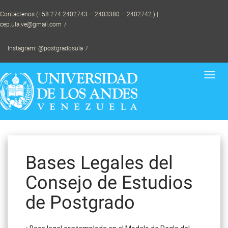
Skip
Contáctenos (+58 274 2402743 – 2403380 – 2402742 ) |
to
cep.ula.ve@gmail.com
content
Instagram: @postgradosula
Toggl
navig
Bases Legales del
Consejo de Estudios
de Postgrado