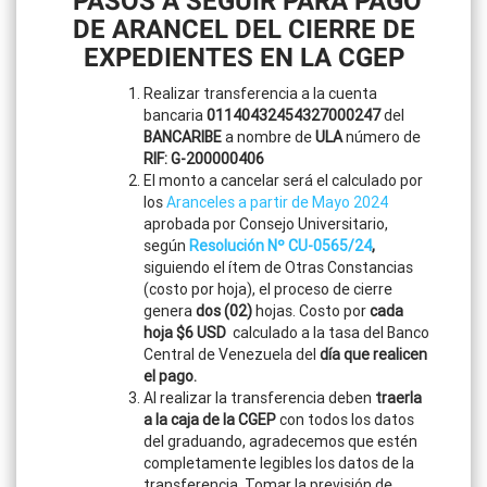
PASOS A SEGUIR PARA PAGO
DE ARANCEL DEL CIERRE DE
EXPEDIENTES EN LA CGEP
Realizar transferencia a la cuenta
bancaria
01140432454327000247
del
BANCARIBE
a nombre de
ULA
número de
RIF: G-200000406
El monto a cancelar será el calculado por
los
Aranceles a partir de Mayo 2024
aprobada por Consejo Universitario,
según
Resolución Nº CU-0565/24
,
siguiendo el ítem de Otras Constancias
(costo por hoja), el proceso de cierre
genera
dos (02)
hojas. Costo por
cada
hoja $6 USD
calculado a la tasa del Banco
Central de Venezuela del
día que realicen
el pago.
Al realizar la transferencia deben
traerla
a la caja de la CGEP
con todos los datos
del graduando, agradecemos que estén
completamente legibles los datos de la
transferencia. Tomar la previsión de