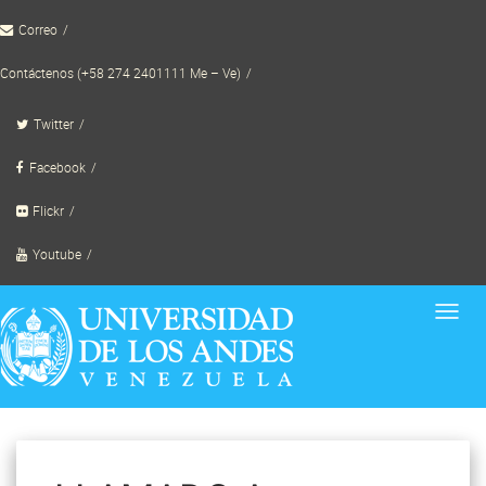
Skip
Correo
to
content
Contáctenos (+58 274 2401111 Me – Ve)
Twitter
Facebook
Flickr
Youtube
Toggl
navig