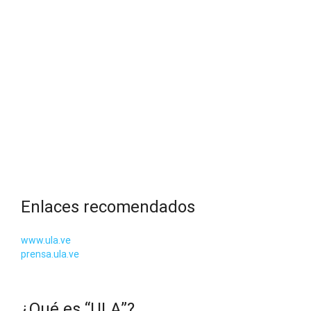
Enlaces recomendados
www.ula.ve
prensa.ula.ve
¿Qué es “ULA”?