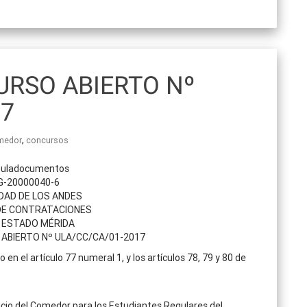
RSO ABIERTO Nº
17
,
medor
concursos
 G-20000040-6
DAD DE LOS ANDES
DE CONTRATACIONES
 ESTADO MÉRIDA
ABIERTO Nº ULA/CC/CA/01-2017
n el artículo 77 numeral 1, y los artículos 78, 79 y 80 de
cio del Comedor para los Estudiantes Regulares del