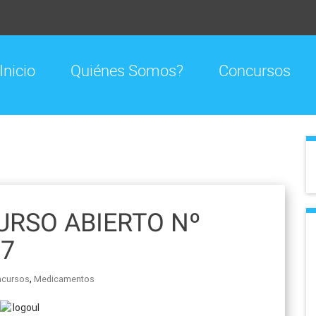
Inicio
Quiénes Somos?
Concursos
RSO ABIERTO Nº
17
,
ncursos
Medicamentos