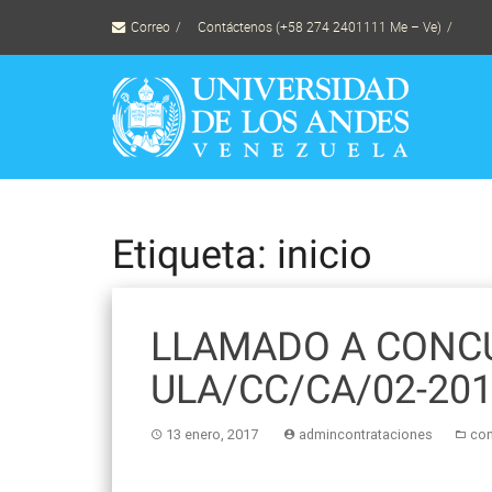
Skip
Correo
Contáctenos (+58 274 2401111 Me – Ve)
to
content
Etiqueta: inicio
LLAMADO A CONCU
ULA/CC/CA/02-20
13 enero, 2017
admincontrataciones
co