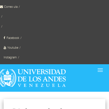
Skip
Correo ula
to
content
TornadoWild
Facebook
Youtube
Instagram
Toggl
navig