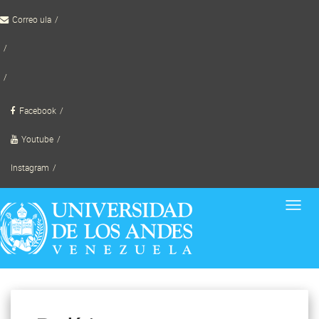
Skip
Correo ula
to
content
TornadoWild
Facebook
Youtube
Instagram
Toggl
navig