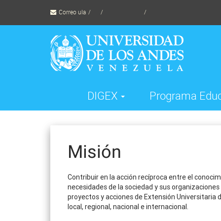
Skip
Correo ula
to
content
TornadoWild
DIGEX
Programa Edu
Misión
Contribuir en la acción recíproca entre el conocim
necesidades de la sociedad y sus organizaciones 
proyectos y acciones de Extensión Universitaria d
local, regional, nacional e internacional.