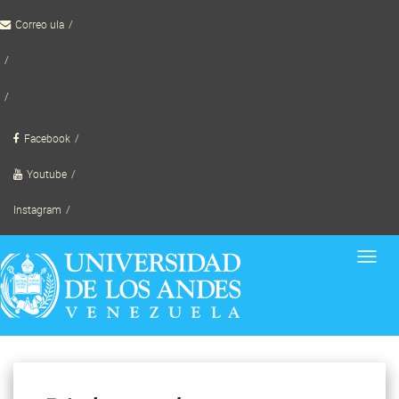
Skip
Correo ula
to
content
TornadoWild
Facebook
Youtube
Instagram
Toggl
navig