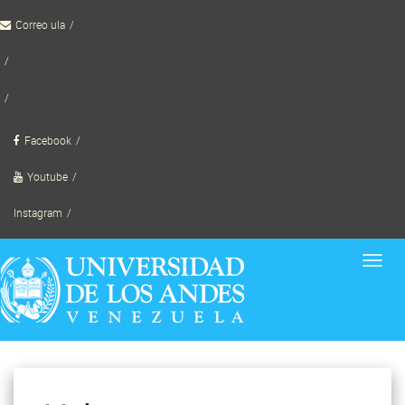
Skip
Correo ula
to
content
TornadoWild
Facebook
Youtube
Instagram
Toggl
navig