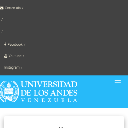
Skip
Correo ula
to
content
TornadoWild
Facebook
Youtube
Instagram
Toggl
navig