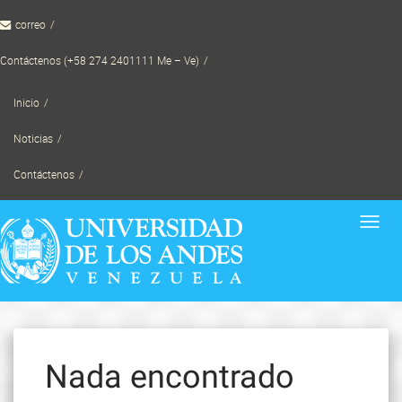
Skip
correo
to
content
Contáctenos (+58 274 2401111 Me – Ve)
Inicio
Noticias
Contáctenos
Toggl
navig
Nada encontrado