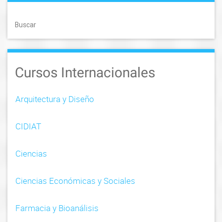
t
Buscar
s
n
Cursos Internacionales
a
v
Arquitectura y Diseño
i
CIDIAT
g
a
Ciencias
t
Ciencias Económicas y Sociales
i
o
Farmacia y Bioanálisis