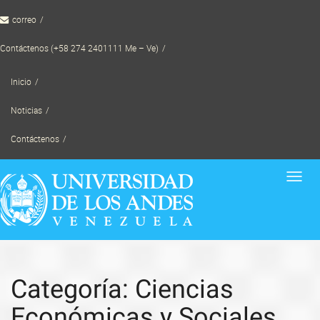
Skip
correo
to
content
Contáctenos (+58 274 2401111 Me – Ve)
Inicio
Noticias
Contáctenos
Toggl
navig
Categoría: Ciencias
Económicas y Sociales