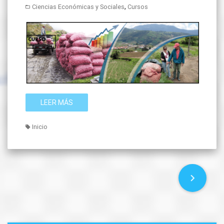
,
Ciencias Económicas y Sociales
Cursos
LEER MÁS
Inicio
P
o
s