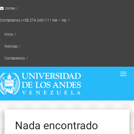
Skip
correo
to
content
Contáctenos (+58 274 2401111 Me – Ve)
Inicio
Noticias
Contáctenos
Toggl
navig
Nada encontrado