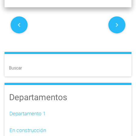
P
o
s
t
Buscar
n
a
Departamentos
v
i
Departamento 1
g
En construcción
a