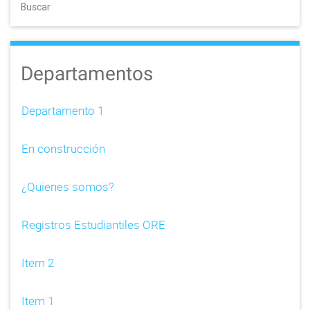
Buscar
n
a
Departamentos
v
i
Departamento 1
g
En construcción
a
t
¿Quienes somos?
i
Registros Estudiantiles ORE
o
n
Item 2
Item 1