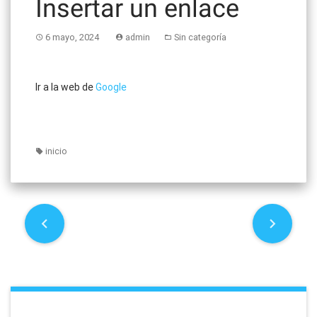
Insertar un enlace
6 mayo, 2024
admin
Sin categoría
Ir a la web de
Google
inicio
P
o
s
t