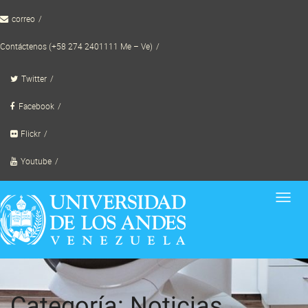
Skip
correo
to
content
Contáctenos (+58 274 2401111 Me – Ve)
Twitter
Facebook
Flickr
Youtube
Toggl
navig
Categoría: Noticias