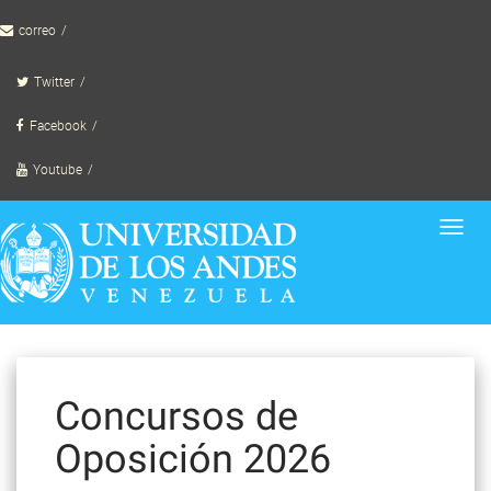
Skip
correo
to
content
Twitter
Facebook
Youtube
Toggl
navig
Concursos de
Oposición 2026