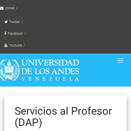
Skip
correo
to
content
Twitter
Facebook
Youtube
Toggl
navig
Servicios al Profesor
(DAP)