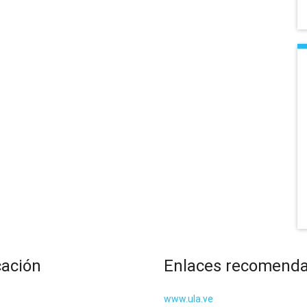
cación
Enlaces recomend
www.ula.ve