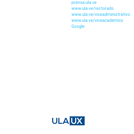
prensa.ula.ve
www.ula.ve/rectorado
www.ula.ve/viceadministrativo
www.ula.ve/viceacademico
Google