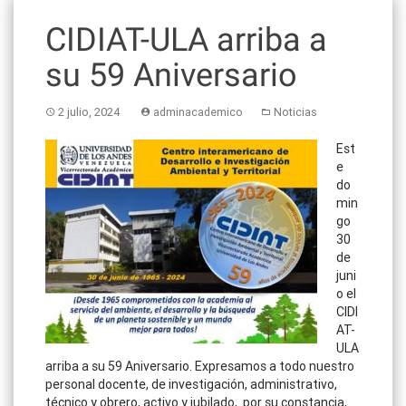
CIDIAT-ULA arriba a
su 59 Aniversario
2 julio, 2024
adminacademico
Noticias
Est
e
do
min
go
30
de
juni
o el
CIDI
AT-
ULA
arriba a su 59 Aniversario. Expresamos a todo nuestro
personal docente, de investigación, administrativo,
técnico y obrero, activo y jubilado, por su constancia,