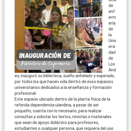
de
enf
erm
ería
de
la
Univ
ersi
dad
de
Los
And
es, inauguró su biblioteca, sueño anhelado y esperado,
por todos los que hacen vida dentro de esos espacios
universitarios dedicados a la enseñanza y formación
profesional.
Este espacio ubicado dentro de la planta física de la
referida dependencia ulandina, a pesar de ser
pequeño, cuenta con lo necesario, para realizar
consultas y solicitar los textos, revistas o materiales
que sean de apoyo didáctico para profesores,
estudiantes o cualquier persona, que requiera del uso