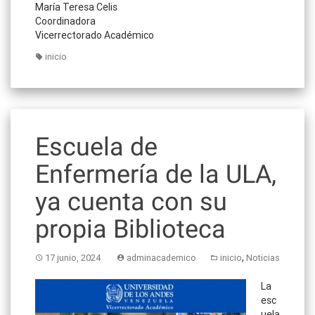
María Teresa Celis
Coordinadora
Vicerrectorado Académico
inicio
Escuela de
Enfermería de la ULA,
ya cuenta con su
propia Biblioteca
,
17 junio, 2024
adminacademico
inicio
Noticias
La
esc
uela