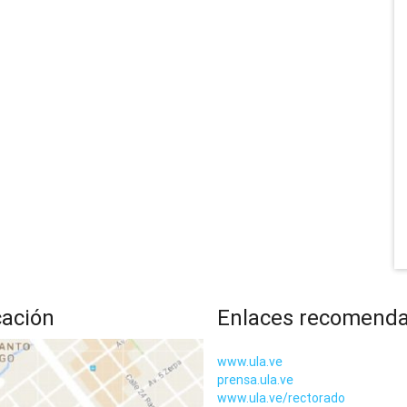
cación
Enlaces recomend
www.ula.ve
prensa.ula.ve
www.ula.ve/rectorado