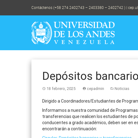
Skip
Contáctenos (+58 274 2402743 – 2403380 – 2402742 ) | cep.u
to
content
Depósitos bancario
18 febrero, 2025
cepadmin
Noticias
Dirigido a Coordinadores/Estudiantes de Progra
Informamos a nuestra comunidad de Programas d
transferencias que realicen los estudiantes de po
conducentes a grado académico, deben ser en est
encontrarán a continuación: