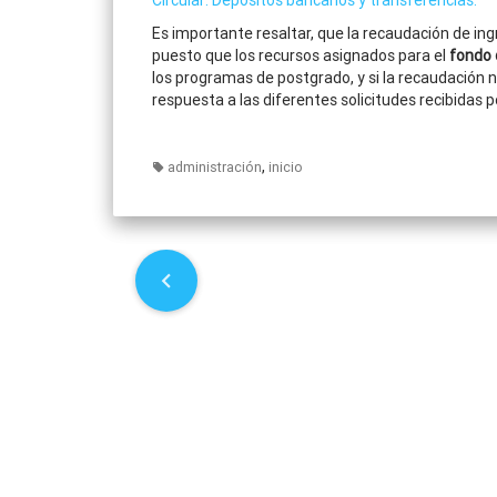
Circular: Depósitos bancarios y transferencias.
Es importante resaltar, que la recaudación de ing
puesto que los recursos asignados para el
fondo 
los programas de postgrado, y si la recaudación 
respuesta a las diferentes solicitudes recibidas 
,
administración
inicio
P
o
s
t
n