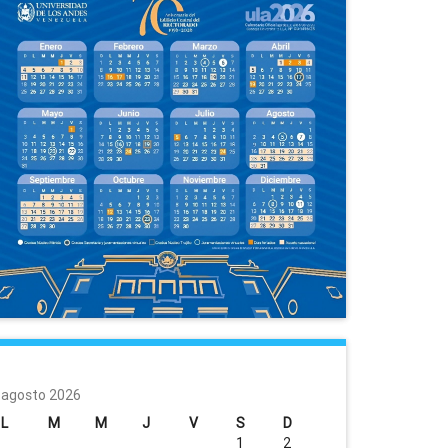
agosto 2026
L
M
M
J
V
S
D
1
2