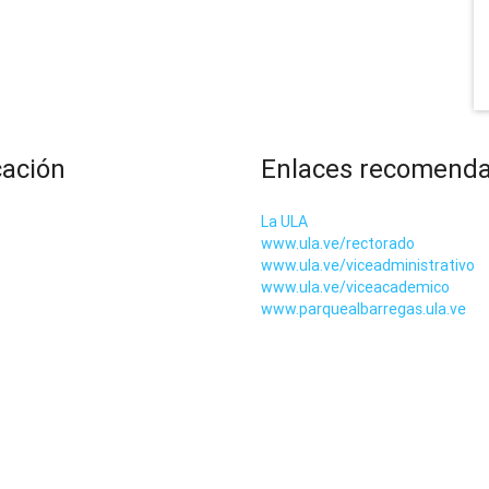
cación
Enlaces recomend
La ULA
www.ula.ve/rectorado
www.ula.ve/viceadministrativo
www.ula.ve/viceacademico
www.parquealbarregas.ula.ve