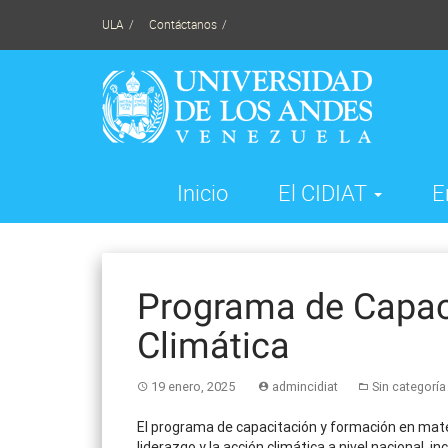
Skip
ULA
Contáctanos
to
content
Inicio
El CIDIAT
E
Programa de Capac
Climática
19 enero, 2025
admincidiat
Sin categoría
El programa de capacitación y formación en mate
liderazgo y la acción climática a nivel nacional