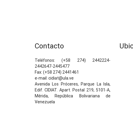
s
t
n
a
Contacto
Ubi
v
Teléfonos: (+58 274) 2442224-
i
2442647-2445477
Fax: (+58 274) 2441461
g
e-mail: cidiat@ula.ve
Avenida Los Próceres, Parque La Isla,
a
Edif. CIDIAT. Apart. Postal 219, 5101-A,
t
Mérida, República Bolivariana de
Venezuela
i
o