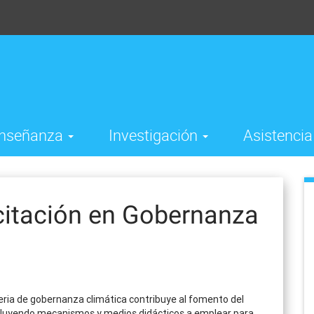
nseñanza
Investigación
Asistenci
itación en Gobernanza
ria de gobernanza climática contribuye al fomento del
, incluyendo mecanismos y medios didácticos a emplear para