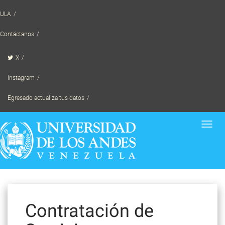
Skip
ULA
to
content
Contáctanos
X
Instagram
Egresado actualiza tus datos
Toggl
navig
Contratación de