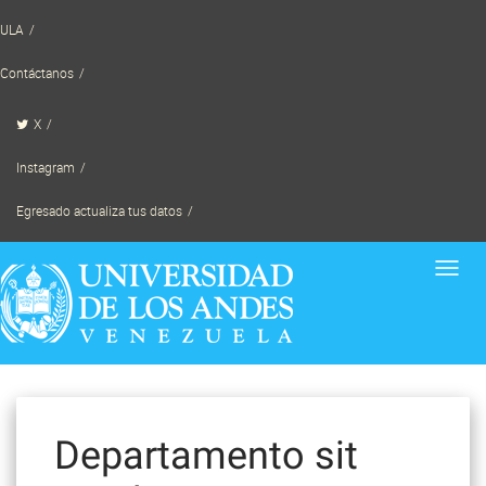
Skip
ULA
to
content
Contáctanos
X
Instagram
Egresado actualiza tus datos
Toggl
navig
Departamento sit