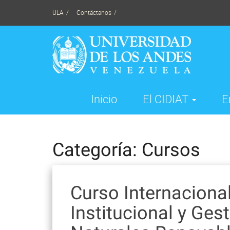
Skip
ULA
Contáctanos
to
content
Inicio
El CIDIAT
E
Categoría: Cursos
Curso Internacional
Institucional y Ges