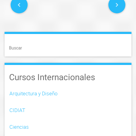
P
o
s
t
Buscar
n
a
Cursos Internacionales
v
i
Arquitectura y Diseño
g
CIDIAT
a
t
Ciencias