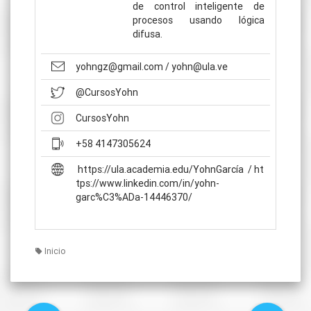
de control inteligente de
procesos usando lógica
difusa.
yohngz@gmail.com / yohn@ula.ve
@CursosYohn
CursosYohn
+58 4147305624
https://ula.academia.edu/YohnGarcía / ht
tps://www.linkedin.com/in/yohn-
garc%C3%ADa-14446370/
Inicio