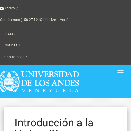
Skip
correo
to
content
Contáctenos (+58 274 2401111 Me – Ve)
Inicio
Noticias
Contáctenos
Toggl
navig
Introducción a la