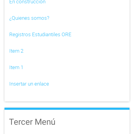
En construcción
g
a
¿Quienes somos?
t
Registros Estudiantiles ORE
i
o
Item 2
n
Item 1
Insertar un enlace
Tercer Menú