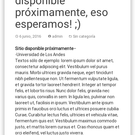
disponible
próximamente, eso
esperamos! ;)
6 junio, 2016
admin
Sin categoría
Sitio disponible próximamente
–
-Universidad de Los Andes
Textos sólo de ejemplo: lorem ipsum dolor sit amet,
consectetur adipiscing elit. Vestibulum vel purus
mauris. Morbi ultrices gravida neque, eget tincidunt
nibh pellentesque non. Ut fermentum vulputate ligula,
et gravida tortor laoreet hendrerit. Integer at tempor
felis, et lobortis risus. Nunc dolor felis, gravida nec
varius quis, convallis in sem. In ligula leo, pulvinar non
laoreet ut, facilisis in ipsum. Vestibulum ante ipsum
primis in faucibus orci luctus et ultrices posuere cubilia
Curae; Curabitur lectus felis, ultricies et vehicula vitae,
fermentum quis est. Vestibulum maximus commodo
justo, et mattis lorem cursus et. Cras rhoncus quam et
orci eleifend, vel luctus justo viverra.