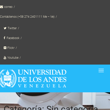
Skip
correo
to
content
Contáctenos (+58 274 2401111 Me – Ve)
Twitter
Facebook
Flickr
Youtube
Toggl
navig
Categoría: Sin categoría