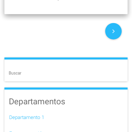
P
o
s
t
Buscar
s
n
Departamentos
a
v
Departamento 1
i