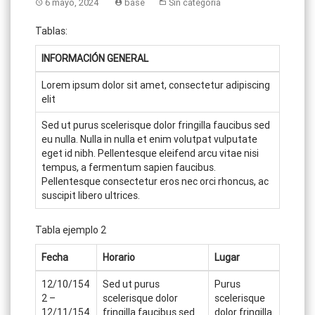
6 mayo, 2024
base
Sin categoría
Tablas:
INFORMACIÓN GENERAL
Lorem ipsum dolor sit amet, consectetur adipiscing
elit
Sed ut purus scelerisque dolor fringilla faucibus sed
eu nulla. Nulla in nulla et enim volutpat vulputate
eget id nibh. Pellentesque eleifend arcu vitae nisi
tempus, a fermentum sapien faucibus.
Pellentesque consectetur eros nec orci rhoncus, ac
suscipit libero ultrices.
Tabla ejemplo 2
Fecha
Horario
Lugar
12/10/154
Sed ut purus
Purus
2 –
scelerisque dolor
scelerisque
12/11/154
fringilla faucibus sed
dolor fringilla