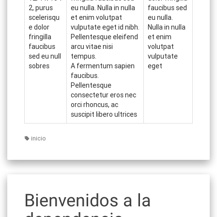
2, purus
eu nulla. Nulla in nulla
faucibus sed
scelerisqu
et enim volutpat
eu nulla.
e dolor
vulputate eget id nibh.
Nulla in nulla
fringilla
Pellentesque eleifend
et enim
faucibus
arcu vitae nisi
volutpat
sed eu null
tempus.
vulputate
sobres
A fermentum sapien
eget
faucibus.
Pellentesque
consectetur eros nec
orci rhoncus, ac
suscipit libero ultrices
inicio
Bienvenidos a la