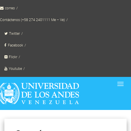
Skip
correo
to
content
Contáctenos (+58 274 2401111 Me – Ve)
Twitter
Facebook
Flickr
Youtube
Toggl
navig