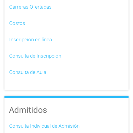
v
Carreras Ofertadas
i
Costos
g
a
Inscripción en línea
t
Consulta de Inscripción
i
o
Consulta de Aula
n
Admitidos
Consulta Individual de Admisión