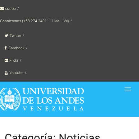
Skip
correo
to
content
Contáctenos (+58 274 2401111 Me – Ve)
Twitter
Facebook
Flickr
Youtube
Toggl
navig
Categoría: Noticias