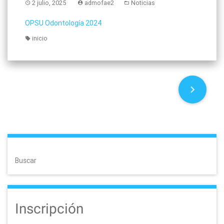
2 julio, 2025
admofae2
Noticias
OPSU Odontología 2024
inicio
P
o
s
t
Buscar
s
n
Inscripción
a