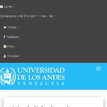
Skip
correo
to
content
Contáctenos (+58 274 2401111 Me – Ve)
Twitter
Facebook
Flickr
Youtube
Toggl
navig