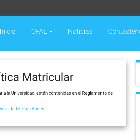
Inicio
OFAE
Noticias
Contácten
tica Matricular
 a la Universidad, están contenidas en el Reglamento de
.
iversidad de Los Andes.