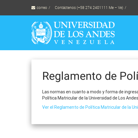
Skip
correo
Contáctenos (+58 274 2401111 Me – Ve)
to
content
Reglamento de Polí
Las normas en cuanto a modo y forma de ingresar
Política Matricular de la Universidad de Los Andes
Ver el Reglamento de Política Matricular de la Un