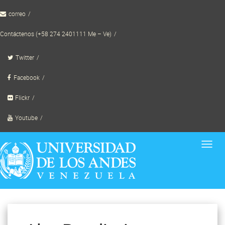
Skip
correo
to
content
Contáctenos (+58 274 2401111 Me – Ve)
Twitter
Facebook
Flickr
Youtube
Toggl
navig