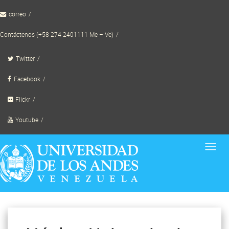
Skip
correo
to
content
Contáctenos (+58 274 2401111 Me – Ve)
Twitter
Facebook
Flickr
Youtube
Toggl
navig