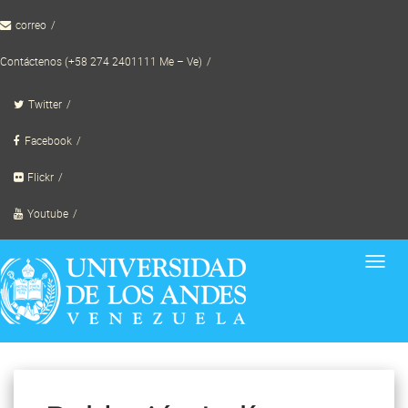
Skip
correo
to
content
Contáctenos (+58 274 2401111 Me – Ve)
Twitter
Facebook
Flickr
Youtube
Toggl
navig