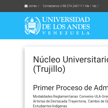
Skip
correo
Contáctenos (+58 274 2401111 Me – Ve)
to
content
Núcleo Universitari
(Trujillo)
Primer Proceso de Adm
Modalidades Reglamentarias: Convenio-ULA-Grem
Artistas de Destacada Trayectoria, Cambio de Op
Estudiantes Indígenas.