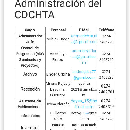
Administración del
CDCHTA
Cargo
Personal
E-Mail
Teléfono
adm.cdchta.ul
Administrador
0274-
Nubia Suarez
a@gmail.com
Jefe
2402720
Control de
anamarysflor
Programas (ADG
Anamarys
0274-
es@gmail.co
Seminarios y
Flores
2402715
m
Proyectos)
enderapius77
0274-
Archivo
Ender Urbina
@gmail.com
2408825
Milena Rojas y
cdchta
0274-
Recepción
Leydimar
2021@gmail.co
2402701
Guerrero
m
deysa_15@ho
0274-
Asistente de
Deysa Alarcón
tmail.com
2403316
Publicaciones
Guillermo
sotog69
@
gmai
0274-
Informática
Soto
l.com
2402723
Patricia
norapatriciacb
Inventario