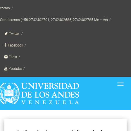
Skip
correo
to
content
Contáctenos (+58 2742402701, 2742402686, 2742402785 Me – Ve)
Twitter
Facebook
Flickr
Youtube
Toggl
navig