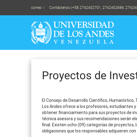
Skip
correo
Contáctenos (+58 2742402701, 2742402686, 27424
to
content
Proyectos de Inves
El Consejo de Desarrollo Científico, Humanístico,
Los Andes ofrece a los profesores, estudiantes y p
obtener financiamiento para sus proyectos de inv
técnica asesora y sus recomendaciones serán ele
final. Existen ocho (09) categorías de proyectos, 
obligaciones que los responsables adquieren con