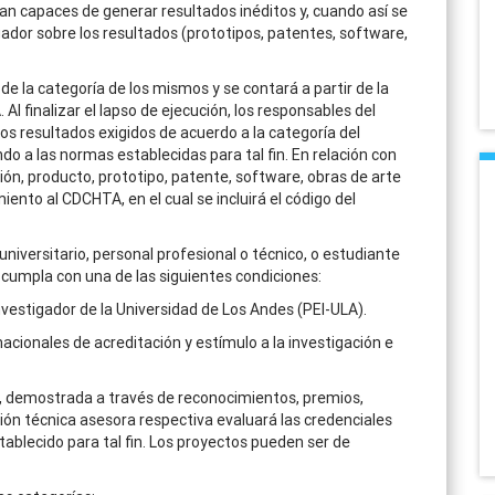
an capaces de generar resultados inéditos y, cuando así se
tigador sobre los resultados (prototipos, patentes, software,
de la categoría de los mismos y se contará a partir de la
Al finalizar el lapso de ejecución, los responsables del
os resultados exigidos de acuerdo a la categoría del
o a las normas establecidas para tal fin. En relación con
ión, producto, prototipo, patente, software, obras de arte
iento al CDCHTA, en el cual se incluirá el código del
versitario, personal profesional o técnico, o estudiante
cumpla con una de las siguientes condiciones:
Investigador de la Universidad de Los Andes (PEI-ULA).
nacionales de acreditación y estímulo a la investigación e
, demostrada a través de reconocimientos, premios,
isión técnica asesora respectiva evaluará las credenciales
tablecido para tal fin. Los proyectos pueden ser de