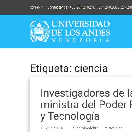
Skip
correo
Contáctenos (+58 2742402701, 2742402686, 27424
to
content
Etiqueta: ciencia
Investigadores de 
ministra del Poder 
y Tecnología
6 junio, 2023
admincdchta
Noticias