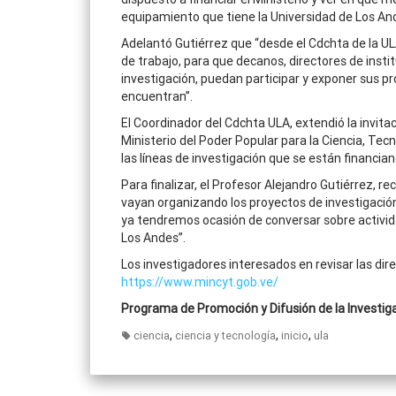
equipamiento que tiene la Universidad de Los An
Adelantó Gutiérrez que “desde el Cdchta de la ULA
de trabajo, para que decanos, directores de insti
investigación, puedan participar y exponer sus pr
encuentran”.
El Coordinador del Cdchta ULA, extendió la invitac
Ministerio del Poder Popular para la Ciencia, Tec
las líneas de investigación que se están financi
Para finalizar, el Profesor Alejandro Gutiérrez, 
vayan organizando los proyectos de investigación,
ya tendremos ocasión de conversar sobre activid
Los Andes”.
Los investigadores interesados en revisar las dir
https://www.mincyt.gob.ve/
Programa de Promoción y Difusión de la Investi
,
,
,
ciencia
ciencia y tecnología
inicio
ula