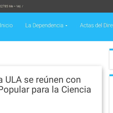
02785 Me – Ve)
Inicio
La Dependencia
Actas del Dire
la ULA se reúnen con
Popular para la Ciencia