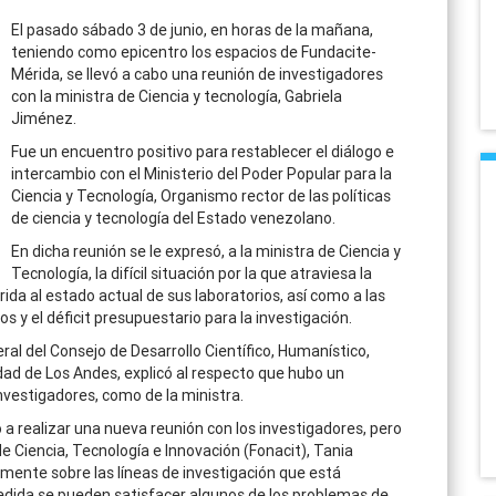
El pasado sábado 3 de junio, en horas de la mañana,
teniendo como epicentro los espacios de Fundacite-
Mérida, se llevó a cabo una reunión de investigadores
con la ministra de Ciencia y tecnología, Gabriela
Jiménez.
Fue un encuentro positivo para restablecer el diálogo e
intercambio con el Ministerio del Poder Popular para la
Ciencia y Tecnología, Organismo rector de las políticas
de ciencia y tecnología del Estado venezolano.
En dicha reunión se le expresó, a la ministra de Ciencia y
Tecnología, la difícil situación por la que atraviesa la
ida al estado actual de sus laboratorios, así como a las
 y el déficit presupuestario para la investigación.
ral del Consejo de Desarrollo Científico, Humanístico,
idad de Los Andes, explicó al respecto que hubo un
nvestigadores, como de la ministra.
 realizar una nueva reunión con los investigadores, pero
e Ciencia, Tecnología e Innovación (Fonacit), Tania
amente sobre las líneas de investigación que está
 medida se pueden satisfacer algunos de los problemas de